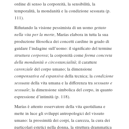
ordine di senso la corporeità, la sensibilità, la
temporalità, la mondanità e la condizione sessuata (p.
111).
Rifiutando la visione pessimista di un uomo
gettato
nella vita per la morte
, Marías elabora in tutta la sua
produzione filosofica dei concetti cardine in grado di
guidare l’indagine sull’uomo: il significato del termine
struttura corporea
; la corporeità come
forma concreta
della mondanità o circostanzialità
; il carattere
carenziale
del corpo umano; la dimensione
compensativa ed espansiva
della tecnica; la
condizione
sessuata
della vita umana e la differenza tra
sessuato e
sessuale
; la dimensione simbolica del corpo, in quanto
espressione d’intimità (p. 118).
Marías è attento osservatore della vita quotidiana e
mette in luce gli sviluppi antropologici del vissuto
umano: la prossimità dei corpi, la carezza, la cura dei
particolari estetici nella donna, la struttura drammatica