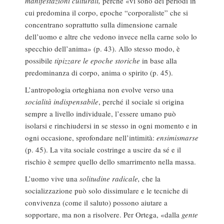
manifestazioni culturali,
perché «vi sono dei periodi in
cui predomina il corpo, epoche “corporaliste” che si
concentrano soprattutto sulla dimensione carnale
dell’uomo e altre che vedono invece nella carne solo lo
specchio dell’anima» (p. 43). Allo stesso modo, è
possibile
tipizzare le epoche storiche
in base alla
predominanza di corpo, anima o spirito (p. 45).
L’antropologia orteghiana non evolve verso una
socialità indispensabile
, perché il sociale si origina
sempre a livello individuale, l’essere umano può
isolarsi e rinchiudersi in se stesso in ogni momento e in
ogni occasione, sprofondare nell’intimità:
ensimismarse
(p. 45). La vita sociale costringe a uscire da sé e il
rischio è sempre quello dello smarrimento nella massa.
L’uomo vive una
solitudine radicale,
che la
socializzazione può solo dissimulare e le tecniche di
convivenza (come il saluto) possono aiutare a
sopportare, ma non a risolvere. Per Ortega, «dalla
gente