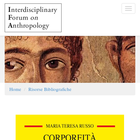
Salta
Toggl
al
navig
contenuto
principale
Home
Risorse Bibliografiche