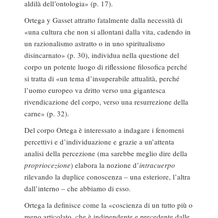
aldilà dell’ontologia» (p. 17).
Ortega y Gasset attratto fatalmente dalla necessità di
«una cultura che non si allontani dalla vita, cadendo in
un razionalismo astratto o in uno spiritualismo
disincarnato» (p. 30), individua nella questione del
corpo un potente luogo di riflessione filosofica perché
si tratta di «un tema d’insuperabile attualità, perché
l’uomo europeo va dritto verso una gigantesca
rivendicazione del corpo, verso una resurrezione della
carne» (p. 32).
Del corpo Ortega è interessato a indagare i fenomeni
percettivi e d’individuazione e grazie a un’attenta
analisi della percezione (ma sarebbe meglio dire della
propriocezione
) elabora la nozione d’
intracuerpo
rilevando la duplice conoscenza – una esteriore, l’altra
dall’interno – che abbiamo di esso.
Ortega la definisce come la «coscienza di un tutto più o
meno articolato, che è indipendente e precedente dalle