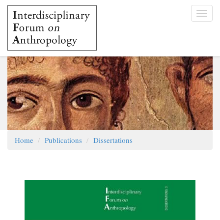
Skip
Toggl
to
navig
main
content
Home
Publications
Dissertations