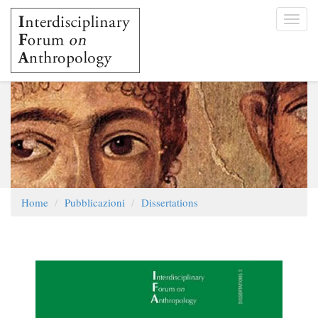
Salta
Toggl
al
navig
contenuto
principale
Home
Pubblicazioni
Dissertations